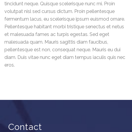
tincidunt neque. Quisque scelerisque nunc mi. Proin
volutpat nisl sed cursus dictum. Proin pellentesque
fermentum lacus, eu scelerisque ipsum euismod ornare.
Pellentesque habitant morbi tristique senectus et netus
et malesuada fames ac turpis egestas. Sed eget
malesuada quam. Mauris sagittis diam faucibus,
pellentesque est non, consequat neque. Mauris eu dui
diam. Duis vitae nunc eget diam tempus iaculis quis nec
eros.
Contact